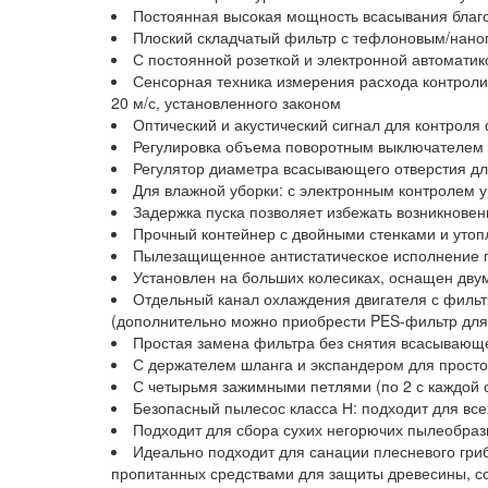
Постоянная высокая мощность всасывания благо
Плоский складчатый фильтр с тефлоновым/наноп
С постоянной розеткой и электронной автомати
Сенсорная техника измерения расхода контролир
20 м/с, установленного законом
Оптический и акустический сигнал для контроля
Регулировка объема поворотным выключателем 
Регулятор диаметра всасывающего отверстия дл
Для влажной уборки: с электронным контролем 
Задержка пуска позволяет избежать возникновен
Прочный контейнер с двойными стенками и утоп
Пылезащищенное антистатическое исполнение п
Установлен на больших колесиках, оснащен дв
Отдельный канал охлаждения двигателя с фильт
(дополнительно можно приобрести PES-фильтр для
Простая замена фильтра без снятия всасывающ
С держателем шланга и экспандером для просто
С четырьмя зажимными петлями (по 2 с каждой с
Безопасный пылесос класса Н: подходит для все
Подходит для сбора сухих негорючих пылеобраз
Идеально подходит для санации плесневого гри
пропитанных средствами для защиты древесины, со