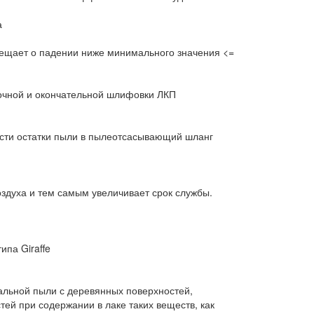
а
овещает о падении ниже минимального значения <=
очной и окончательной шлифовки ЛКП
вести остатки пыли в пылеотсасывающий шланг
здуха и тем самым увеличивает срок службы.
па Giraffe
альной пыли с деревянных поверхностей,
ей при содержании в лаке таких веществ, как