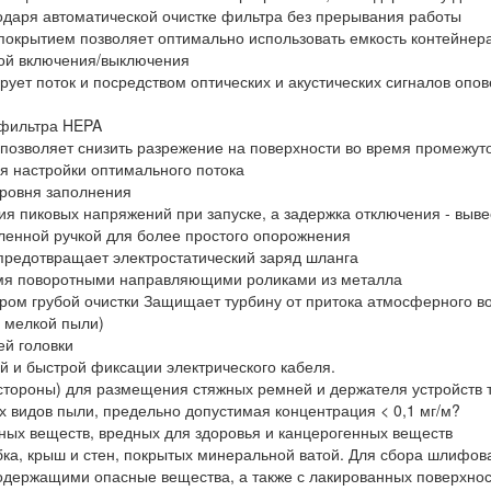
даря автоматической очистке фильтра без прерывания работы
окрытием позволяет оптимально использовать емкость контейнер
кой включения/выключения
ует поток и посредством оптических и акустических сигналов оп
 фильтра HEPA
позволяет снизить разрежение на поверхности во время промежут
я настройки оптимального потока
уровня заполнения
ия пиковых напряжений при запуске, а задержка отключения - вы
ленной ручкой для более простого опорожнения
редотвращает электростатический заряд шланга
умя поворотными направляющими роликами из металла
ром грубой очистки Защищает турбину от притока атмосферного во
 мелкой пыли)
ей головки
й и быстрой фиксации электрического кабеля.
тороны) для размещения стяжных ремней и держателя устройств ти
х видов пыли, предельно допустимая концентрация < 0,1 мг/м?
ных веществ, вредных для здоровья и канцерогенных веществ
бка, крыш и стен, покрытых минеральной ватой. Для сбора шлифов
держащими опасные вещества, а также с лакированных поверхност