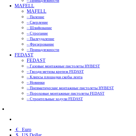
– Принадлежности
MAFELL
MAFELL
– Пиление
– Сверление
– Шлифование
– Строгание
– Пылеудаление
– Фрезерование
– Принадлежности
FEDAST
FEDAST
– Газовые монтажные пистолеты HYBEST
– Гвозди метизы крепеж FEDAST
– Клипсы площадки скобы лента
– Новинки
– Пневматические монтажные пистолеты HYBEST
– Пороховые монтажные пистолеты FEDAST
– Строительные ходули FEDAST
€
Euro
$
US Dollar