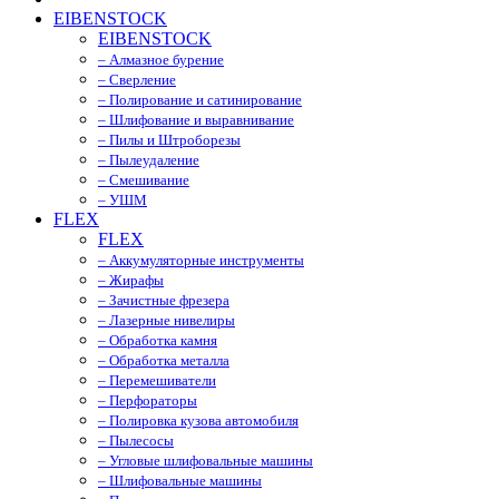
EIBENSTOCK
EIBENSTOCK
– Алмазное бурение
– Сверление
– Полирование и сатинирование
– Шлифование и выравнивание
– Пилы и Штроборезы
– Пылеудаление
– Смешивание
– УШМ
FLEX
FLEX
– Аккумуляторные инструменты
– Жирафы
– Зачистные фрезера
– Лазерные нивелиры
– Обработка камня
– Обработка металла
– Перемешиватели
– Перфораторы
– Полировка кузова автомобиля
– Пылесосы
– Угловые шлифовальные машины
– Шлифовальные машины