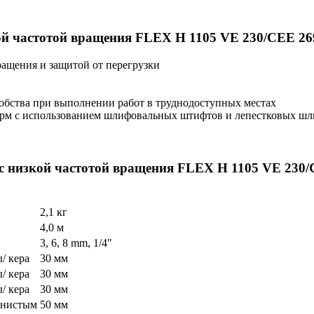
й частотой вращения FLEX H 1105 VE 230/CEE 26
ращения и защитой от перегрузки
обства при выполнении работ в труднодоступных местах
рм с использованием шлифовальных штифтов и лепестковых шлиф
 низкой частотой вращения FLEX H 1105 VE 230/
2,1 кг
4,0 м
3, 6, 8 mm, 1/4"
/ кера
30 мм
/ кера
30 мм
/ кера
30 мм
книстым
50 мм