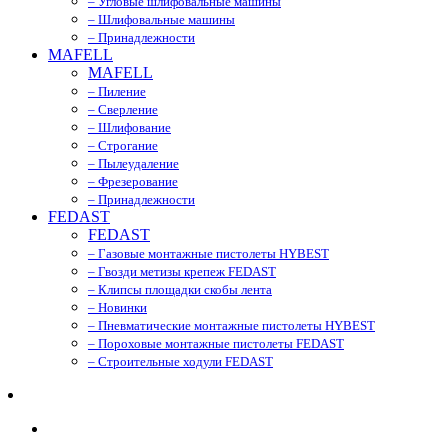
– Угловые шлифовальные машины
– Шлифовальные машины
– Принадлежности
MAFELL
MAFELL
– Пиление
– Сверление
– Шлифование
– Строгание
– Пылеудаление
– Фрезерование
– Принадлежности
FEDAST
FEDAST
– Газовые монтажные пистолеты HYBEST
– Гвозди метизы крепеж FEDAST
– Клипсы площадки скобы лента
– Новинки
– Пневматические монтажные пистолеты HYBEST
– Пороховые монтажные пистолеты FEDAST
– Строительные ходули FEDAST