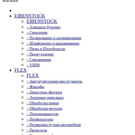
Каталог
EIBENSTOCK
EIBENSTOCK
– Алмазное бурение
– Сверление
– Полирование и сатинирование
– Шлифование и выравнивание
– Пилы и Штроборезы
– Пылеудаление
– Смешивание
– УШМ
FLEX
FLEX
– Аккумуляторные инструменты
– Жирафы
– Зачистные фрезера
– Лазерные нивелиры
– Обработка камня
– Обработка металла
– Перемешиватели
– Перфораторы
– Полировка кузова автомобиля
– Пылесосы