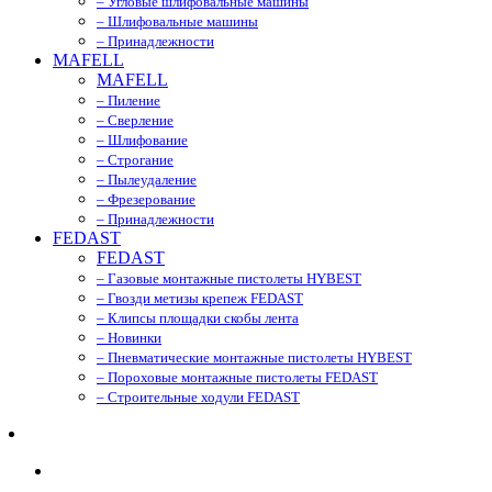
– Угловые шлифовальные машины
– Шлифовальные машины
– Принадлежности
MAFELL
MAFELL
– Пиление
– Сверление
– Шлифование
– Строгание
– Пылеудаление
– Фрезерование
– Принадлежности
FEDAST
FEDAST
– Газовые монтажные пистолеты HYBEST
– Гвозди метизы крепеж FEDAST
– Клипсы площадки скобы лента
– Новинки
– Пневматические монтажные пистолеты HYBEST
– Пороховые монтажные пистолеты FEDAST
– Строительные ходули FEDAST