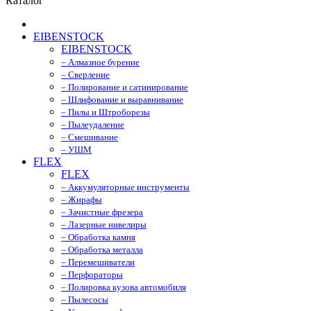
Каталог
EIBENSTOCK
EIBENSTOCK
– Алмазное бурение
– Сверление
– Полирование и сатинирование
– Шлифование и выравнивание
– Пилы и Штроборезы
– Пылеудаление
– Смешивание
– УШМ
FLEX
FLEX
– Аккумуляторные инструменты
– Жирафы
– Зачистные фрезера
– Лазерные нивелиры
– Обработка камня
– Обработка металла
– Перемешиватели
– Перфораторы
– Полировка кузова автомобиля
– Пылесосы