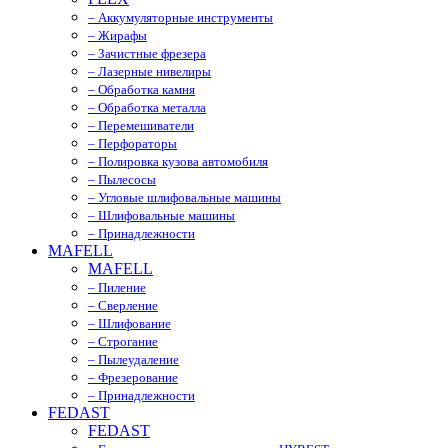
– Аккумуляторные инструменты
– Жирафы
– Зачистные фрезера
– Лазерные нивелиры
– Обработка камня
– Обработка металла
– Перемешиватели
– Перфораторы
– Полировка кузова автомобиля
– Пылесосы
– Угловые шлифовальные машины
– Шлифовальные машины
– Принадлежности
MAFELL
MAFELL
– Пиление
– Сверление
– Шлифование
– Строгание
– Пылеудаление
– Фрезерование
– Принадлежности
FEDAST
FEDAST