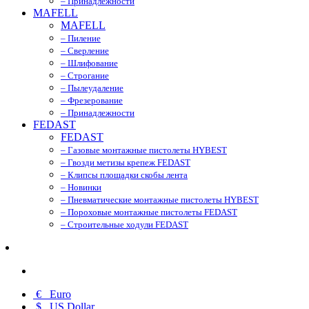
– Принадлежности
MAFELL
MAFELL
– Пиление
– Сверление
– Шлифование
– Строгание
– Пылеудаление
– Фрезерование
– Принадлежности
FEDAST
FEDAST
– Газовые монтажные пистолеты HYBEST
– Гвозди метизы крепеж FEDAST
– Клипсы площадки скобы лента
– Новинки
– Пневматические монтажные пистолеты HYBEST
– Пороховые монтажные пистолеты FEDAST
– Строительные ходули FEDAST
€
Euro
$
US Dollar