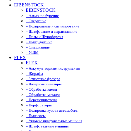
EIBENSTOCK
EIBENSTOCK
– Алмазное бурение
– Сверление
– Полирование и сатинирование
– Шлифование и выравнивание
– Пилы и Штроборезы
– Пылеудаление
– Смешивание
– УШМ
FLEX
FLEX
– Аккумуляторные инструменты
– Жирафы
– Зачистные фрезера
– Лазерные нивелиры
– Обработка камня
– Обработка металла
– Перемешиватели
– Перфораторы
– Полировка кузова автомобиля
– Пылесосы
– Угловые шлифовальные машины
– Шлифовальные машины