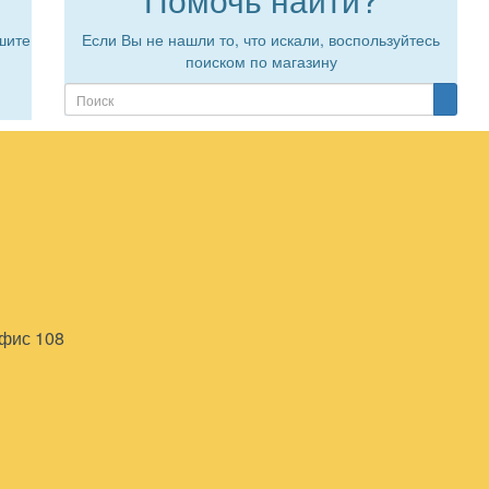
шите
Если Вы не нашли то, что искали, воспользуйтесь
поиском по магазину
офис 108