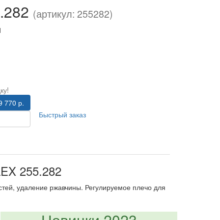
5.282
(артикул: 255282)
и
ку!
9 770 р.
Быстрый заказ
LEX 255.282
стей, удаление ржавчины. Регулируемое плечо для
Новинки 2023