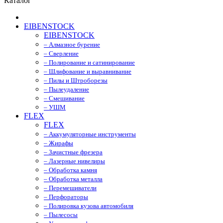
Каталог
EIBENSTOCK
EIBENSTOCK
– Алмазное бурение
– Сверление
– Полирование и сатинирование
– Шлифование и выравнивание
– Пилы и Штроборезы
– Пылеудаление
– Смешивание
– УШМ
FLEX
FLEX
– Аккумуляторные инструменты
– Жирафы
– Зачистные фрезера
– Лазерные нивелиры
– Обработка камня
– Обработка металла
– Перемешиватели
– Перфораторы
– Полировка кузова автомобиля
– Пылесосы