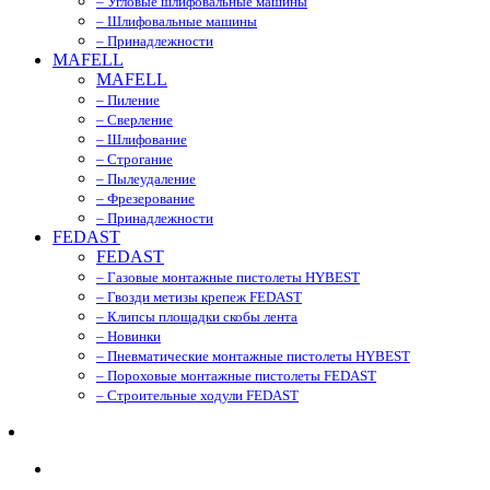
– Угловые шлифовальные машины
– Шлифовальные машины
– Принадлежности
MAFELL
MAFELL
– Пиление
– Сверление
– Шлифование
– Строгание
– Пылеудаление
– Фрезерование
– Принадлежности
FEDAST
FEDAST
– Газовые монтажные пистолеты HYBEST
– Гвозди метизы крепеж FEDAST
– Клипсы площадки скобы лента
– Новинки
– Пневматические монтажные пистолеты HYBEST
– Пороховые монтажные пистолеты FEDAST
– Строительные ходули FEDAST