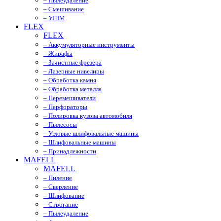
– Пылеудаление
– Смешивание
– УШМ
FLEX
FLEX
– Аккумуляторные инструменты
– Жирафы
– Зачистные фрезера
– Лазерные нивелиры
– Обработка камня
– Обработка металла
– Перемешиватели
– Перфораторы
– Полировка кузова автомобиля
– Пылесосы
– Угловые шлифовальные машины
– Шлифовальные машины
– Принадлежности
MAFELL
MAFELL
– Пиление
– Сверление
– Шлифование
– Строгание
– Пылеудаление