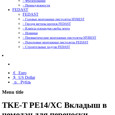
– Фрезерование
– Принадлежности
FEDAST
FEDAST
– Газовые монтажные пистолеты HYBEST
– Гвозди метизы крепеж FEDAST
– Клипсы площадки скобы лента
– Новинки
– Пневматические монтажные пистолеты HYBEST
– Пороховые монтажные пистолеты FEDAST
– Строительные ходули FEDAST
€
Euro
$
US Dollar
р.
Рубль
Menu title
TKE-T PE14/XC Вкладыш в
чемодан для переноски,