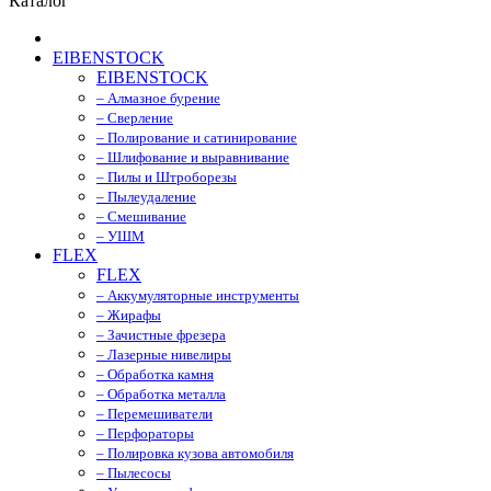
Каталог
EIBENSTOCK
EIBENSTOCK
– Алмазное бурение
– Сверление
– Полирование и сатинирование
– Шлифование и выравнивание
– Пилы и Штроборезы
– Пылеудаление
– Смешивание
– УШМ
FLEX
FLEX
– Аккумуляторные инструменты
– Жирафы
– Зачистные фрезера
– Лазерные нивелиры
– Обработка камня
– Обработка металла
– Перемешиватели
– Перфораторы
– Полировка кузова автомобиля
– Пылесосы