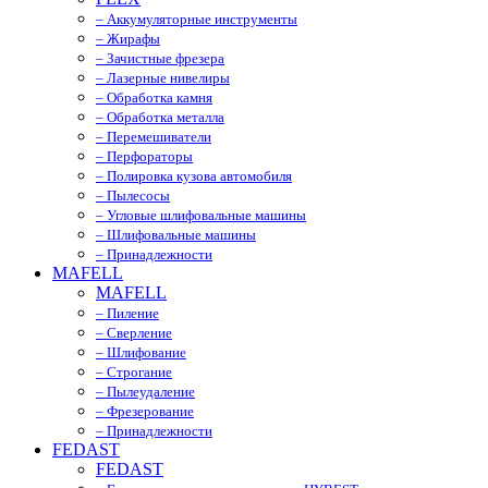
– Аккумуляторные инструменты
– Жирафы
– Зачистные фрезера
– Лазерные нивелиры
– Обработка камня
– Обработка металла
– Перемешиватели
– Перфораторы
– Полировка кузова автомобиля
– Пылесосы
– Угловые шлифовальные машины
– Шлифовальные машины
– Принадлежности
MAFELL
MAFELL
– Пиление
– Сверление
– Шлифование
– Строгание
– Пылеудаление
– Фрезерование
– Принадлежности
FEDAST
FEDAST