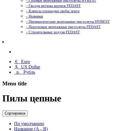
– Газовые монтажные пистолеты HYBEST
– Гвозди метизы крепеж FEDAST
– Клипсы площадки скобы лента
– Новинки
– Пневматические монтажные пистолеты HYBEST
– Пороховые монтажные пистолеты FEDAST
– Строительные ходули FEDAST
€
Euro
$
US Dollar
р.
Рубль
Menu title
Пилы цепные
Сортировка
По умолчанию
Название (А - Я)