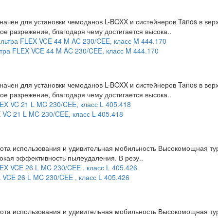
начен для установки чемоданов L-BOXX и систейнеров Tanos в ве
е разрежение, благодаря чему достигается высока..
тра FLEX VCE 44 M AC 230/CEE, класс M 444.170
начен для установки чемоданов L-BOXX и систейнеров Tanos в ве
е разрежение, благодаря чему достигается высока..
 VC 21 L MC 230/CEE, класс L 405.418
стота использования и удивительная мобильность Высокомощная т
окая эффективность пылеудаления. В резу..
VCE 26 L MC 230/CEE , класс L 405.426
стота использования и удивительная мобильность Высокомощная т