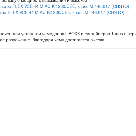
 большую мощность всасывания и высокое ..
тра FLEX VCE 44 M AC-Kit 230/CEE, класс M 446.017 (СНЯТО)
начен для установки чемоданов L-BOXX и систейнеров Tanos в ве
е разрежение, благодаря чему достигается высока..