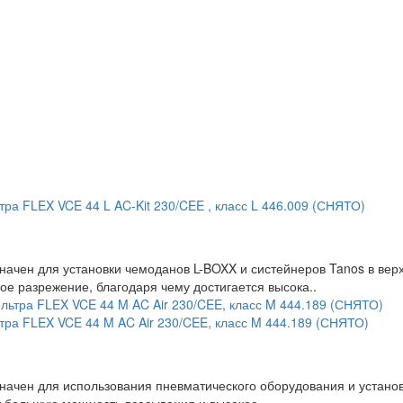
ра FLEX VCE 44 L AC-Kit 230/CEE , класс L 446.009 (СНЯТО)
начен для установки чемоданов L-BOXX и систейнеров Tanos в ве
е разрежение, благодаря чему достигается высока..
тра FLEX VCE 44 M AC Air 230/CEE, класс M 444.189 (СНЯТО)
начен для использования пневматического оборудования и установ