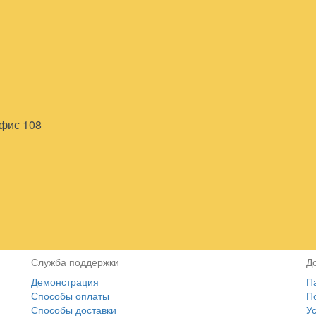
офис 108
Служба поддержки
Д
Демонстрация
П
Способы оплаты
П
Способы доставки
У