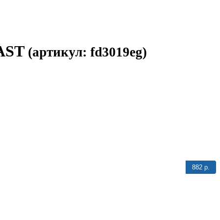
DAST
(артикул: fd3019eg)
882 р.