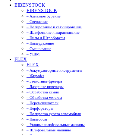
EIBENSTOCK
EIBENSTOCK
– Алмазное бурение
– Сверление
– Полирование и сатинирование
– Шлифование и выравнивание
– Пилы и Штроборезы
– Пылеудаление
– Смешивание
– УШМ
FLEX
FLEX
– Аккумуляторные инструменты
– Жирафы
– Зачистные фрезера
– Лазерные нивелиры
– Обработка камня
– Обработка металла
– Перемешиватели
– Перфораторы
– Полировка кузова автомобиля
– Пылесосы
– Угловые шлифовальные машины
– Шлифовальные машины