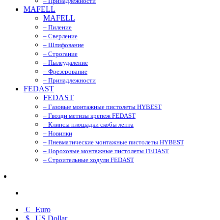
– Принадлежности
MAFELL
MAFELL
– Пиление
– Сверление
– Шлифование
– Строгание
– Пылеудаление
– Фрезерование
– Принадлежности
FEDAST
FEDAST
– Газовые монтажные пистолеты HYBEST
– Гвозди метизы крепеж FEDAST
– Клипсы площадки скобы лента
– Новинки
– Пневматические монтажные пистолеты HYBEST
– Пороховые монтажные пистолеты FEDAST
– Строительные ходули FEDAST
€
Euro
$
US Dollar