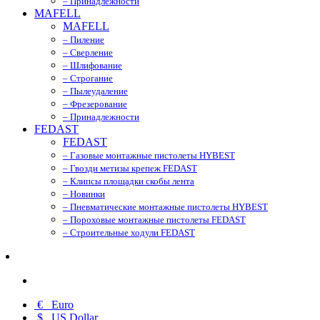
– Принадлежности
MAFELL
MAFELL
– Пиление
– Сверление
– Шлифование
– Строгание
– Пылеудаление
– Фрезерование
– Принадлежности
FEDAST
FEDAST
– Газовые монтажные пистолеты HYBEST
– Гвозди метизы крепеж FEDAST
– Клипсы площадки скобы лента
– Новинки
– Пневматические монтажные пистолеты HYBEST
– Пороховые монтажные пистолеты FEDAST
– Строительные ходули FEDAST
€
Euro
$
US Dollar