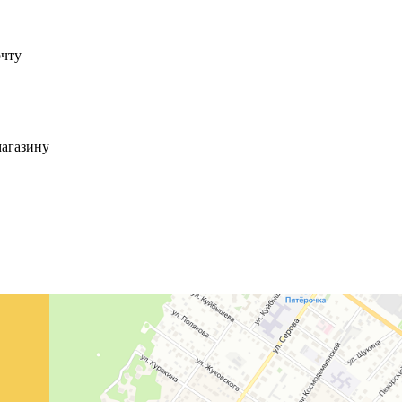
очту
магазину