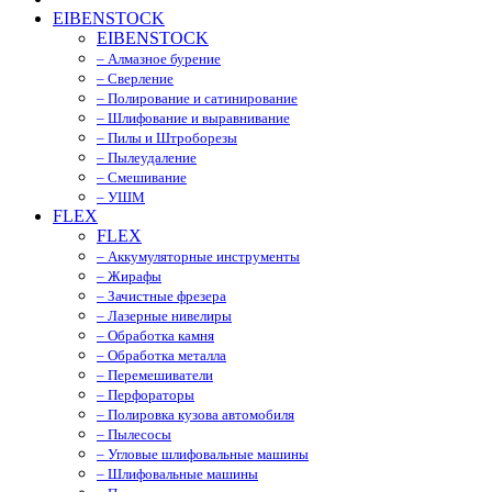
EIBENSTOCK
EIBENSTOCK
– Алмазное бурение
– Сверление
– Полирование и сатинирование
– Шлифование и выравнивание
– Пилы и Штроборезы
– Пылеудаление
– Смешивание
– УШМ
FLEX
FLEX
– Аккумуляторные инструменты
– Жирафы
– Зачистные фрезера
– Лазерные нивелиры
– Обработка камня
– Обработка металла
– Перемешиватели
– Перфораторы
– Полировка кузова автомобиля
– Пылесосы
– Угловые шлифовальные машины
– Шлифовальные машины