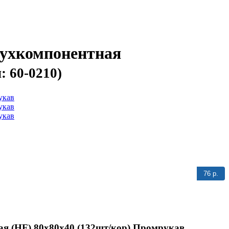
вухкомпонентная
: 60-0210)
76 р.
ая (HF) 80х80х40 (132шт/кор) Промрукав