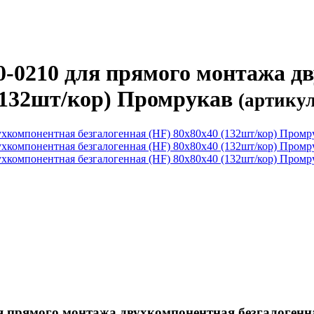
0-0210 для прямого монтажа д
 (132шт/кор) Промрукав
(артикул
я прямого монтажа двухкомпонентная безгалогенн