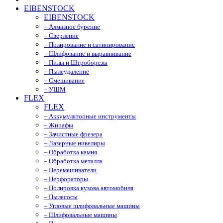
EIBENSTOCK
EIBENSTOCK
– Алмазное бурение
– Сверление
– Полирование и сатинирование
– Шлифование и выравнивание
– Пилы и Штроборезы
– Пылеудаление
– Смешивание
– УШМ
FLEX
FLEX
– Аккумуляторные инструменты
– Жирафы
– Зачистные фрезера
– Лазерные нивелиры
– Обработка камня
– Обработка металла
– Перемешиватели
– Перфораторы
– Полировка кузова автомобиля
– Пылесосы
– Угловые шлифовальные машины
– Шлифовальные машины