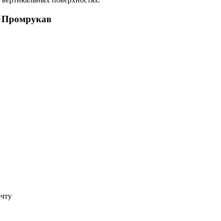
) Промрукав
очту