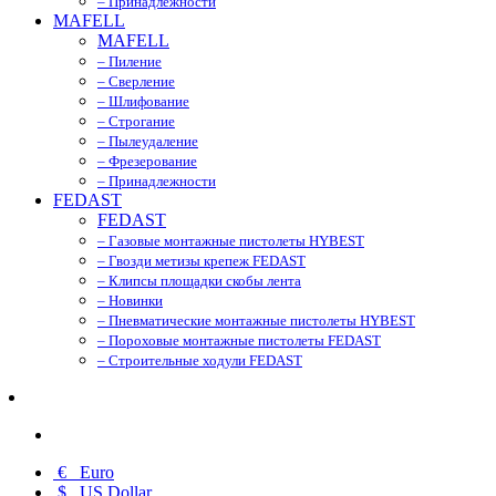
– Принадлежности
MAFELL
MAFELL
– Пиление
– Сверление
– Шлифование
– Строгание
– Пылеудаление
– Фрезерование
– Принадлежности
FEDAST
FEDAST
– Газовые монтажные пистолеты HYBEST
– Гвозди метизы крепеж FEDAST
– Клипсы площадки скобы лента
– Новинки
– Пневматические монтажные пистолеты HYBEST
– Пороховые монтажные пистолеты FEDAST
– Строительные ходули FEDAST
€
Euro
$
US Dollar