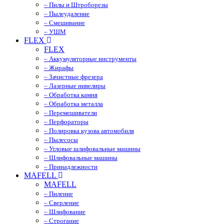
– Пилы и Штроборезы
– Пылеудаление
– Смешивание
– УШМ
FLEX
FLEX
– Аккумуляторные инструменты
– Жирафы
– Зачистные фрезера
– Лазерные нивелиры
– Обработка камня
– Обработка металла
– Перемешиватели
– Перфораторы
– Полировка кузова автомобиля
– Пылесосы
– Угловые шлифовальные машины
– Шлифовальные машины
– Принадлежности
MAFELL
MAFELL
– Пиление
– Сверление
– Шлифование
– Строгание