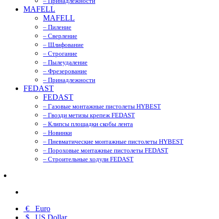
– Принадлежности
MAFELL
MAFELL
– Пиление
– Сверление
– Шлифование
– Строгание
– Пылеудаление
– Фрезерование
– Принадлежности
FEDAST
FEDAST
– Газовые монтажные пистолеты HYBEST
– Гвозди метизы крепеж FEDAST
– Клипсы площадки скобы лента
– Новинки
– Пневматические монтажные пистолеты HYBEST
– Пороховые монтажные пистолеты FEDAST
– Строительные ходули FEDAST
€
Euro
$
US Dollar