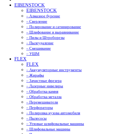
EIBENSTOCK
EIBENSTOCK
– Алмазное бурение
– Сверление
– Полирование и сатинирование
– Шлифование и выравнивание
– Пилы и Штроборезы
– Пылеудаление
– Смешивание
– УШМ
FLEX
FLEX
– Аккумуляторные инструменты
– Жирафы
– Зачистные фрезера
– Лазерные нивелиры
– Обработка камня
– Обработка металла
– Перемешиватели
– Перфораторы
– Полировка кузова автомобиля
– Пылесосы
– Угловые шлифовальные машины
– Шлифовальные машины