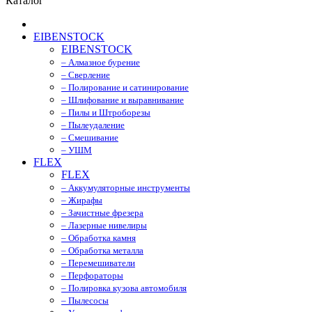
Каталог
EIBENSTOCK
EIBENSTOCK
– Алмазное бурение
– Сверление
– Полирование и сатинирование
– Шлифование и выравнивание
– Пилы и Штроборезы
– Пылеудаление
– Смешивание
– УШМ
FLEX
FLEX
– Аккумуляторные инструменты
– Жирафы
– Зачистные фрезера
– Лазерные нивелиры
– Обработка камня
– Обработка металла
– Перемешиватели
– Перфораторы
– Полировка кузова автомобиля
– Пылесосы