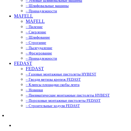
– Угловые шлифовальные машины
– Шлифовальные машины
– Принадлежности
MAFELL
MAFELL
– Пиление
– Сверление
– Шлифование
– Строгание
– Пылеудаление
– Фрезерование
– Принадлежности
FEDAST
FEDAST
– Газовые монтажные пистолеты HYBEST
– Гвозди метизы крепеж FEDAST
– Клипсы площадки скобы лента
– Новинки
– Пневматические монтажные пистолеты HYBEST
– Пороховые монтажные пистолеты FEDAST
– Строительные ходули FEDAST