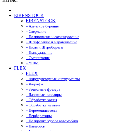
Каталог
EIBENSTOCK
EIBENSTOCK
– Алмазное бурение
– Сверление
– Полирование и сатинирование
– Шлифование и выравнивание
– Пилы и Штроборезы
– Пылеудаление
– Смешивание
– УШМ
FLEX
FLEX
– Аккумуляторные инструменты
– Жирафы
– Зачистные фрезера
– Лазерные нивелиры
– Обработка камня
– Обработка металла
– Перемешиватели
– Перфораторы
– Полировка кузова автомобиля
– Пылесосы