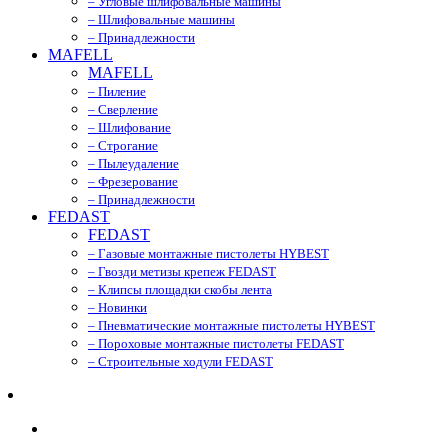
– Угловые шлифовальные машины
– Шлифовальные машины
– Принадлежности
MAFELL
MAFELL
– Пиление
– Сверление
– Шлифование
– Строгание
– Пылеудаление
– Фрезерование
– Принадлежности
FEDAST
FEDAST
– Газовые монтажные пистолеты HYBEST
– Гвозди метизы крепеж FEDAST
– Клипсы площадки скобы лента
– Новинки
– Пневматические монтажные пистолеты HYBEST
– Пороховые монтажные пистолеты FEDAST
– Строительные ходули FEDAST